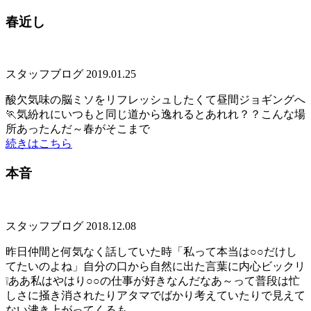
春近し
スタッフブログ
2019.01.25
酸欠気味の脳ミソをリフレッシュしたくて昼間ジョギングへ
🏃気紛れにいつもと同じ道から逸れるとあれれ？？こんな場
所あったんだ～春がそこまで
続きはこちら
本音
スタッフブログ
2018.12.08
昨日仲間と何気なく話していた時「私って本当は○○だけし
てたいのよね」自分の口から自然に出た言葉に内心ビックリ
❕ああ私はやはり○○の仕事が好きなんだなあ～って普段は忙
しさに掻き消されたりアタマでばかり考えていたりで見えて
ない沸き上がってくるも...