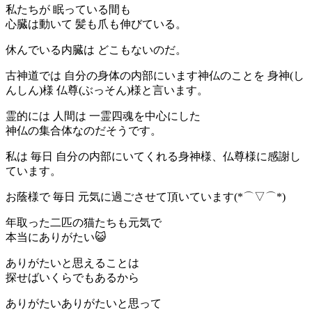
私たちが 眠っている間も
心臓は動いて 髪も爪も伸びている。
休んでいる内臓は どこもないのだ。
古神道では 自分の身体の内部にいます神仏のことを 身神(し
んしん)様 仏尊(ぶっそん)様と言います。
霊的には 人間は 一霊四魂を中心にした
神仏の集合体なのだそうです。
私は 毎日 自分の内部にいてくれる身神様、仏尊様に感謝し
ています。
お蔭様で 毎日 元気に過ごさせて頂いています(*⌒▽⌒*)
年取った二匹の猫たちも元気で
本当にありがたい😺
ありがたいと思えることは
探せばいくらでもあるから
ありがたいありがたいと思って