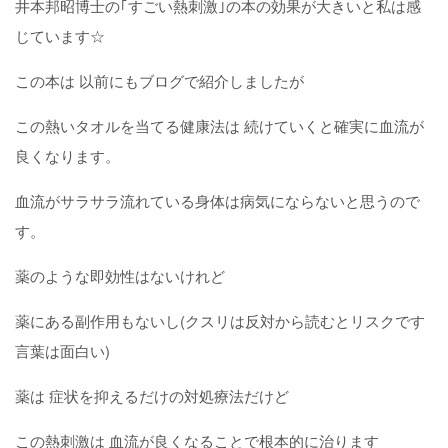
井本邦昭博士の｢すごい熱刺激｣の本の効果が大きいと私は感
じて
います☆
この本は 以前にもブログで紹介しましたが
この熱いタオルを当てる健康法は 続けていくと確実に血流が
良くなります。
血流がサラサラ流れている身体は病気にならないと思うので
す。
薬のような即効性はないけれど
薬にある副作用もないし(クスリは反対から読むとリスクです
言葉
は面白い)
薬は 症状を抑えるだけの対処療法だけど
この熱刺激は 血流が良くなることで根本的に治ります