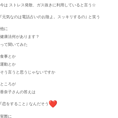
今は ストレス発散、ガス抜き
に
利用していると言う☆
｢元気なのは
電話
占い
のお陰よ。スッキリするの｣ と笑う
他
に
健康法何があります？
って聞いてみた
食事とか
運動とか
そう言うと思うじゃないですか
ところが
香奈子さんの答えは
｢恋をすること｣ なんだそう
実際
に