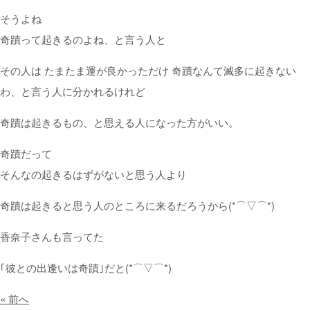
そうよね
奇蹟
って起きるのよね、と言う人と
その人は たまたま運が良かっただけ
奇蹟
なんて滅多
に
起きない
わ、と言う人
に
分かれるけれど
奇蹟
は起きるもの、と思える人
に
なった方がいい。
奇蹟
だって
そんなの起きるはずがないと思う人より
奇蹟
は起きると思う人のところ
に
来るだろうから(*⌒▽⌒*)
香奈子さんも言ってた
｢彼との出逢いは
奇蹟
｣だと(*⌒▽⌒*)
« 前へ