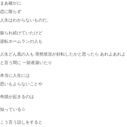
まあ確か
に
恋
に
限らず
人生はわからないものだ。
振られ続けていたけど
逆転ホームランの人も
人生どん底の人も 突然状況が好転したかと思ったら あれよあれよ
と言う間
に
一財産築いたり
本当
に
人生
に
は
思いもよらないことや
奇蹟
が起きるのは
知っている☆
こう言う話しをすると