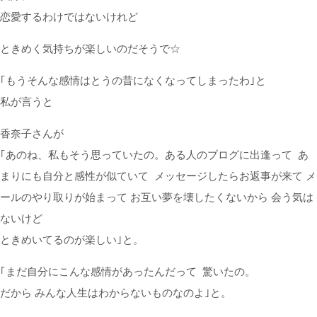
恋愛するわけではないけれど
ときめく気持ちが楽しいのだそうで☆
｢もうそんな感情はとうの昔
に
なくなってしまったわ｣と
私が言うと
香奈子さんが
｢あのね、私もそう思っていたの。ある人の
ブログ
に
出逢って あ
まり
に
も自分と感性が似ていて メッセージしたらお返事が来て メ
ールのやり取りが始まって お互い夢を壊したくないから 会う気は
ないけど
ときめいてるのが楽しい｣と。
｢まだ自分
に
こんな感情があったんだって 驚いたの。
だから みんな人生はわからないものなのよ｣と。