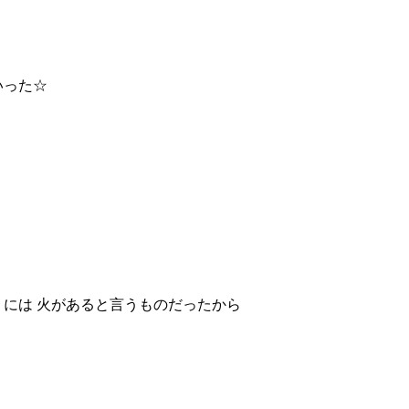
いった☆
りには 火があると言うものだったから